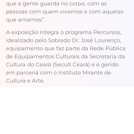
que a gente guarda no corpo, com as
pessoas com quem vivemos e com aquelas
que amamos”.
A exposição integra o programa Percursos,
idealizado pelo Sobrado Dr. José Lourenço,
equipamento que faz parte da Rede Pública
de Equipamentos Culturais da Secretaria da
Cultura do Ceará (Secult Ceará) e é gerido
em parceria com o Instituto Mirante de
Cultura e Arte.
Serviço
Exposição |
Fazendo arte como não podia
fazer quando criança
Visitação gratuita:
até 7 de março (de terça-
feira a sábado, das 9h às 21h)
Local:
Centro Cultural Belchior (Rua dos