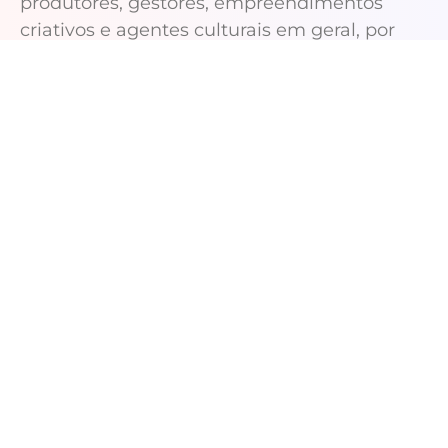
produtores, gestores, empreendimentos
criativos e agentes culturais em geral, por
meio da oferta de bolsas-auxílio, ajudas de
custo, assessorias e consultorias
especializadas, passagens e hospedagens
para as diversas áreas das artes e da cultura,
com interesse em atender às demandas em
áreas estratégicas.
A Agência busca qualificar a produção de
conteúdo audiovisual, fortalecer as ações de
formação e ampliar o trabalho nos territórios
criativos do interior do Ceará e das periferias
de Fortaleza. Aposta na circulação,
promovendo o fortalecimento das redes de
conexões para impulsionar o ecossistema da
cultura. Desde 2020, atua de forma integrada