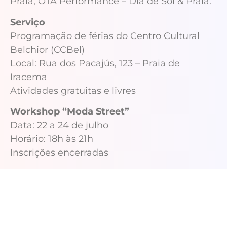
Praia; OTA Performance – Dia de Sol & Praia.
Serviço
Programação de férias do Centro Cultural
Belchior (CCBel)
Local: Rua dos Pacajús, 123 – Praia de
Iracema
Atividades gratuitas e livres
Workshop “Moda Street”
Data: 22 a 24 de julho
Horário: 18h às 21h
Inscrições encerradas
Projeto Alucinação Arte Urbana: Vivência
Artística
Mediação: Pirata
Data: sexta-feira (25)