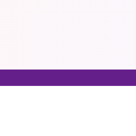
Atalhos
Endereço
Contato
belchiorcentrocultural@gm
Sobre Nós
Notícias
R. dos Pacajús, 123 - Praia