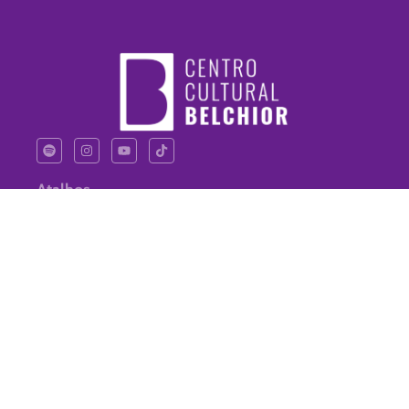
Atalhos
Contato
Sobre Nós
Notícias
Endereço
belchiorcentrocultural@gmail.com
R. dos Pacajús, 123 - Praia
de Iracema, Fortaleza - CE,
60060-520
© 2024 Criado por Suporte.TI