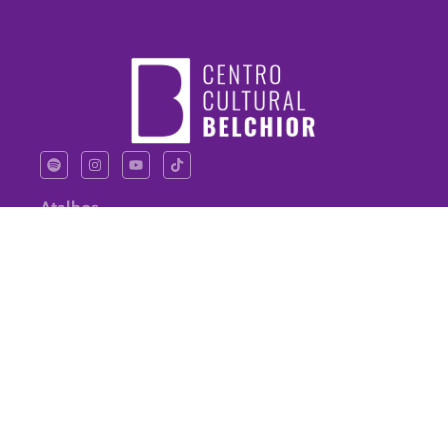
Atalhos
Contato
Sobre Nós
Notícias
Endereço
belchiorcentrocultural@gmail.com
R. dos Pacajús, 123 - Praia
de Iracema, Fortaleza - CE,
60060-520
© 2024 Criado por Suporte.TI