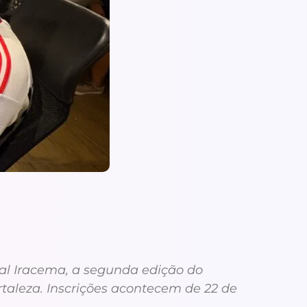
ural Iracema, a segunda edição do
rtaleza. Inscrições acontecem de 22 de