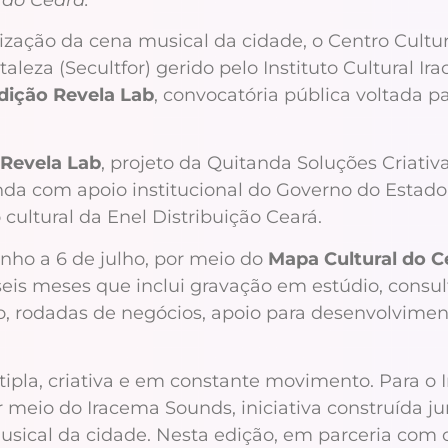
ização da cena musical da cidade, o Centro Cultu
aleza (Secultfor) gerido pelo Instituto Cultural I
dição Revela Lab
, convocatória pública voltada p
Revela Lab
, projeto da Quitanda Soluções Criativa
nda com apoio institucional do Governo do Estado
 cultural da Enel Distribuição Ceará.
unho a 6 de julho, por meio do
Mapa Cultural do C
is meses que inclui gravação em estúdio, consult
, rodadas de negócios, apoio para desenvolvimento
pla, criativa e em constante movimento. Para o I
r meio do Iracema Sounds, iniciativa construída jun
musical da cidade. Nesta edição, em parceria com 