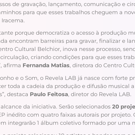
essos de gravação, lançamento, comunicação e cir
caminhos para que esses trabalhos cheguem a nov
l Iracema.
ante porque democratiza o acesso à produção musi
inda encontram barreiras para gravar, finalizar e 
entro Cultural Belchior, inova nesse processo, se
circulação, criando condições para que esses tr
”, afirma
Fernanda Matias
, diretora do Centro Cult
 Sonho e o Som, o Revela LAB já nasce com forte 
cer toda a cadeia da produção e difusão musical a
s”, destaca
Paulo Feitosa
, diretor do Revela LAB.
alcance da iniciativa. Serão selecionados
20 proj
EP inédito com quatro faixas autorais por projeto.
bém integrarão 1 álbum coletivo formado por uma 