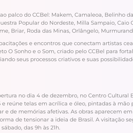
 ao palco do CCBel: Makem, Camaleoa, Belinho da 
estra Popular do Nordeste, Milla Sampaio, Caio C
ame, Briar, Roda das Minas, Orlângelo, Murmuran
acitações e encontros que conectam artistas ceare
eto O Sonho e o Som, criado pelo CCBel para fortal
ndo seus processos criativos e suas possibilidades
abertura no dia 4 de dezembro, no Centro Cultural
reúne telas em acrílica e óleo, pintadas à mão pe
pular e de memórias afetivas. As obras aparecem 
ma de tensionar a ideia de Brasil. A visitação se
a sábado, das 9h às 21h.