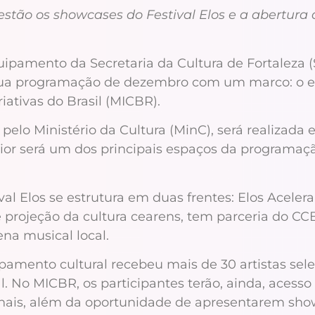
tão os showcases do Festival Elos e a abertura d
quipamento da Secretaria da Cultura de Fortaleza 
cia sua programação de dezembro com um marco: o e
iativas do Brasil (MICBR).
pelo Ministério da Cultura (MinC), será realizada
chior será um dos principais espaços da programa
al Elos se estrutura em duas frentes: Elos Aceler
de projeção da cultura cearens, tem parceria do 
na musical local.
mento cultural recebeu mais de 30 artistas selec
l. No MICBR, os participantes terão, ainda, acess
nais, além da oportunidade de apresentarem show