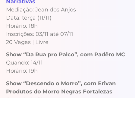
Narrativas
Mediação: Jean dos Anjos
Data: terça (11/11)
Horário: 18h
Inscrições: 03/11 até 07/11
20 Vagas | Livre
Show “Da Rua pro Palco”, com Padêro MC
Quando: 14/11
Horário: 19h
Show “Descendo o Morro”, com Erivan
Produtos do Morro Negras Fortalezas
Quando: 14/11
Horário: 20h
Workshop: Entre o toque e o corpo – A
história viva da Capoeira Cearense