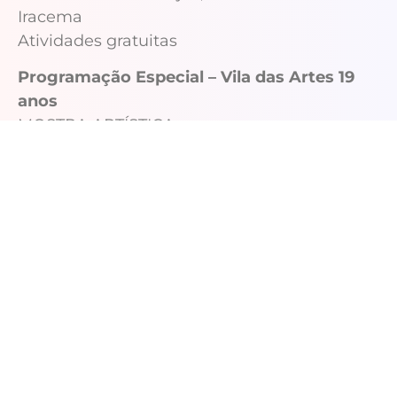
Iracema
Atividades gratuitas
Programação Especial – Vila das Artes 19
anos
MOSTRA ARTÍSTICA
Cineclube da Vila e Grupo de Chorinho da
Escola Pública de Música
Quando: quinta-feira (30/10), a partir das 19h
11º Festival Internacional de Circo do Ceará
(FICC) com Estúpida Companhia (ARG/URU)
e Trupe Mulheres Esperança Garcia (PI)
Quando: sexta-feira (31/10), a partir das 19h
MARÉ BATTLE
Quando: sábado (01/11)
Vivências 9h às 12h