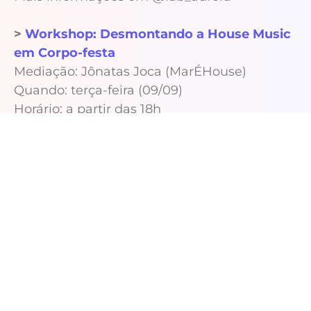
>
Workshop: Desmontando a House Music
em Corpo-festa
Mediação: Jônatas Joca (MarÉHouse)
Quando: terça-feira (09/09)
Horário: a partir das 18h
Inscrições: 02/09 a 06/09
20 Vagas
> Festival Internacional de Danças Urbanas
na Cena (Fiduc)
Quando: 11 e 12/09
Horário: a partir das 9h
Mais informações em @f.i.d.u.c
>
Workshop: Belchior, poética e
cearensidades musicais